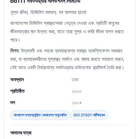
bd111 সফটওয়্যার সলিউশনস লিমিটেড
সুস্থ জীবন, ডিজিটাল সমাধান, সব আপনার হাতে!
বাংলাদেশের ডিজিটাল স্বাস্থ্যসেবায় নেতৃত্ব দেওয়া এবং প্রতিটি মানুষের
জীবনযাত্রার মান উন্নত করা, যাতে তারা সুস্থ ও কর্মঠ জীবন যাপন করতে
পারে।
মিশন:
উদ্ভাবনী এবং সহজে ব্যবহারযোগ্য স্বাস্থ্য অ্যাপ্লিকেশন সরবরাহ
করা, যা ব্যবহারকারীদের সুস্বাস্থ্য অর্জনে এবং বজায় রাখতে সহায়তা করবে,
সেই সাথে একটি নির্ভরযোগ্য সফটওয়্যার ডাউনলোড প্ল্যাটফর্ম তৈরি করা।
অবস্থান
ঢাকা
প্রতিষ্ঠিত
২০২০
দল
১২০+
বাংলাদেশ তথ্যপ্রযুক্তি ফেডারেশন অনুমোদিত
ISO 27001 সার্টিফায়েড
আমাদের যাত্রা