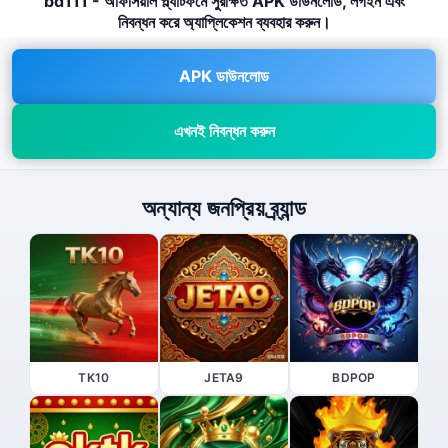
bd111 - অফিসিয়াল প্ল্যাটফর্মে সুরক্ষিত APK ডাউনলোড, লগইন এবং
নিবন্ধন করে অ্যাপ্লিকেশন ব্যবহার করুন।
APK ডাউনলোড
এখনই নিবন্ধন করুন
অন্যান্য জনপ্রিয় ব্র্যান্ড
TK10
JETA9
BDPOP