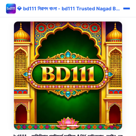
💎 bd111 নিরাপদ বাংলা - bd111 Trusted Nagad Bonus