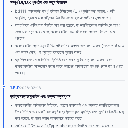
সম্পূর্ণ UI/UX পুনর্গঠন এবং নতুন ডিজাইন
bd111 প্ল্যাটফর্মের সম্পূর্ণ ইউজার ইন্টারফেস (UI) পুনর্গঠন করা হয়েছে, একটি
আধুনিক, স্বজ্ঞাত এবং দৃষ্টিনন্দন ডিজাইন সহ যা ব্যবহারকারীদের মুগ্ধ করবে।
সম্পূর্ণ নতুন নেভিগেশন সিস্টেম চালু করা হয়েছে, যা অ্যাপ্লিকেশন ব্রাউজিংকে আরও
সহজ এবং মসৃণ করে তোলে, ব্যবহারকারীরা সহজেই তাদের পছন্দের বিভাগে যেতে
পারবেন।
ব্যবহারকারীর পছন্দ অনুযায়ী থিম পরিবর্তনের অপশন যোগ করা হয়েছে (যেমন: ডার্ক মোড
এবং লাইট মোড), যা ব্যক্তিগতকরণের সুযোগ বাড়ায়।
অ্যাপ্লিকেশন পেজে ভিডিও প্রিভিউ যোগ করার সুবিধা চালু করা হয়েছে, যাতে
ব্যবহারকারীরা ডাউনলোড করার আগে অ্যাপের কার্যকারিতা সম্পর্কে একটি ধারণা পেতে
পারেন।
1.5.0
2026-02-18
ব্যক্তিগতকৃত সুপারিশ এবং উন্নত অনুসন্ধান
ব্যবহারকারীর ডাউনলোড ইতিহাস, পছন্দের ক্যাটাগরি এবং ব্যবহৃত অ্যাপ্লিকেশনের
উপর ভিত্তি করে একটি অত্যাধুনিক ব্যক্তিগতকৃত অ্যাপ্লিকেশন সুপারিশ সিস্টেম চালু
করা হয়েছে, যা নতুন অ্যাপ আবিষ্কারে সহায়তা করবে।
সার্চ বারে “টাইপ-এহেড” (Type-ahead) কার্যকারিতা যোগ করা হয়েছে, যা