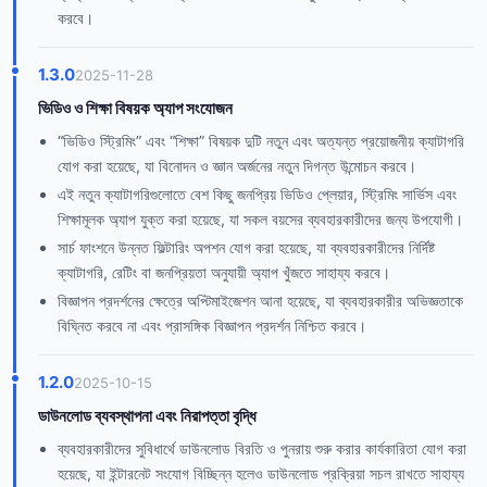
করবে।
1.3.0
2025-11-28
ভিডিও ও শিক্ষা বিষয়ক অ্যাপ সংযোজন
“ভিডিও স্ট্রিমিং” এবং “শিক্ষা” বিষয়ক দুটি নতুন এবং অত্যন্ত প্রয়োজনীয় ক্যাটাগরি
যোগ করা হয়েছে, যা বিনোদন ও জ্ঞান অর্জনের নতুন দিগন্ত উন্মোচন করবে।
এই নতুন ক্যাটাগরিগুলোতে বেশ কিছু জনপ্রিয় ভিডিও প্লেয়ার, স্ট্রিমিং সার্ভিস এবং
শিক্ষামূলক অ্যাপ যুক্ত করা হয়েছে, যা সকল বয়সের ব্যবহারকারীদের জন্য উপযোগী।
সার্চ ফাংশনে উন্নত ফিল্টারিং অপশন যোগ করা হয়েছে, যা ব্যবহারকারীদের নির্দিষ্ট
ক্যাটাগরি, রেটিং বা জনপ্রিয়তা অনুযায়ী অ্যাপ খুঁজতে সাহায্য করবে।
বিজ্ঞাপন প্রদর্শনের ক্ষেত্রে অপ্টিমাইজেশন আনা হয়েছে, যা ব্যবহারকারীর অভিজ্ঞতাকে
বিঘ্নিত করবে না এবং প্রাসঙ্গিক বিজ্ঞাপন প্রদর্শন নিশ্চিত করবে।
1.2.0
2025-10-15
ডাউনলোড ব্যবস্থাপনা এবং নিরাপত্তা বৃদ্ধি
ব্যবহারকারীদের সুবিধার্থে ডাউনলোড বিরতি ও পুনরায় শুরু করার কার্যকারিতা যোগ করা
হয়েছে, যা ইন্টারনেট সংযোগ বিচ্ছিন্ন হলেও ডাউনলোড প্রক্রিয়া সচল রাখতে সাহায্য